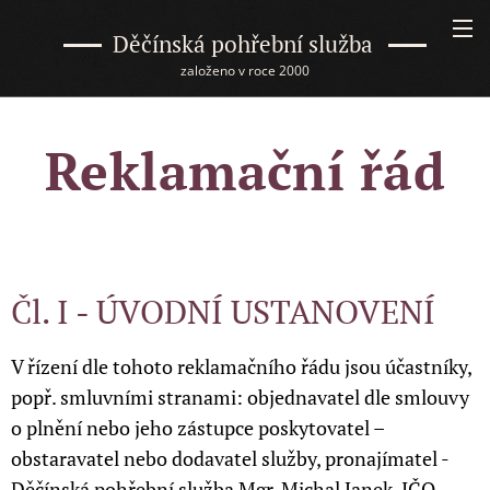
Děčínská pohřební služba
založeno v roce 2000
Reklamační řád
Čl. I - ÚVODNÍ USTANOVENÍ
V řízení dle tohoto reklamačního řádu jsou účastníky,
popř. smluvními stranami: objednavatel dle smlouvy
o plnění nebo jeho zástupce poskytovatel –
obstaravatel nebo dodavatel služby, pronajímatel -
Děčínská pohřební služba Mgr. Michal Janek, IČO