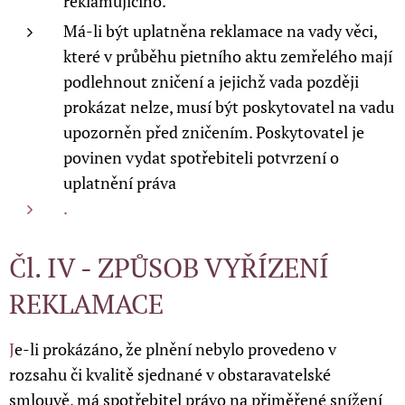
reklamujícího.
Má-li být uplatněna reklamace na vady věci,
které v průběhu pietního aktu zemřelého mají
podlehnout zničení a jejichž vada později
prokázat nelze, musí být poskytovatel na vadu
upozorněn před zničením. Poskytovatel je
povinen vydat spotřebiteli potvrzení o
uplatnění práva
.
Čl. IV - ZPŮSOB VYŘÍZENÍ
REKLAMACE
J
e-li prokázáno, že plnění nebylo provedeno v
rozsahu či kvalitě sjednané v obstaravatelské
smlouvě, má spotřebitel právo na přiměřené snížení