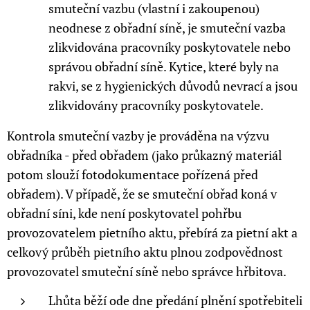
smuteční vazbu (vlastní i zakoupenou)
neodnese z obřadní síně, je smuteční vazba
zlikvidována pracovníky poskytovatele nebo
správou obřadní síně. Kytice, které byly na
rakvi, se z hygienických důvodů nevrací a jsou
zlikvidovány pracovníky poskytovatele.
Kontrola smuteční vazby je prováděna na výzvu
obřadníka - před obřadem (jako průkazný materiál
potom slouží fotodokumentace pořízená před
obřadem). V případě, že se smuteční obřad koná v
obřadní síni, kde není poskytovatel pohřbu
provozovatelem pietního aktu, přebírá za pietní akt a
celkový průběh pietního aktu plnou zodpovědnost
provozovatel smuteční síně nebo správce hřbitova.
Lhůta běží ode dne předání plnění spotřebiteli